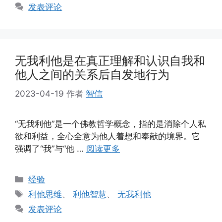
签
发表评论
无我利他是在真正理解和认识自我和
他人之间的关系后自发地行为
2023-04-19
作者
智信
“无我利他”是一个佛教哲学概念，指的是消除个人私
欲和利益，全心全意为他人着想和奉献的境界。它
强调了“我”与“他 …
阅读更多
分
经验
类
标
利他思维
、
利他智慧
、
无我利他
签
发表评论