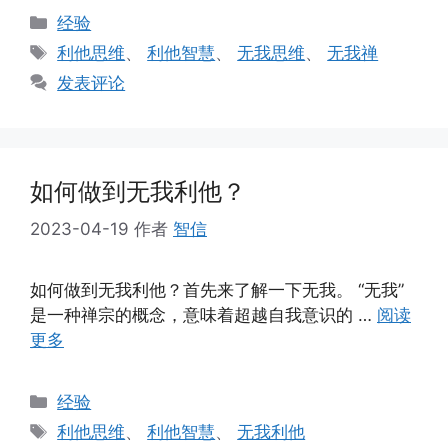
分
经验
类
标
利他思维
、
利他智慧
、
无我思维
、
无我禅
签
发表评论
如何做到无我利他？
2023-04-19
作者
智信
如何做到无我利他？首先来了解一下无我。 “无我”
是一种禅宗的概念，意味着超越自我意识的 …
阅读
更多
分
经验
类
标
利他思维
、
利他智慧
、
无我利他