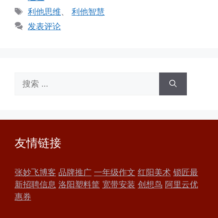
类
标
利他思维
、
利他智慧
签
发表评论
搜
索：
友情链接
张妙飞博客
品牌推广
一年级作文
红阳美术
锁匠最
新招聘信息
洛阳塑料筐
宽带安装
创想鸟
阿里云优
惠券