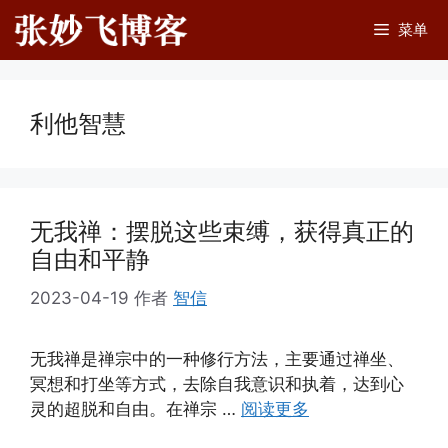
跳
菜单
至
内
容
利他智慧
无我禅：摆脱这些束缚，获得真正的
自由和平静
2023-04-19
作者
智信
无我禅是禅宗中的一种修行方法，主要通过禅坐、
冥想和打坐等方式，去除自我意识和执着，达到心
灵的超脱和自由。在禅宗 …
阅读更多