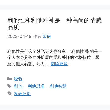
利他性和利他精神是一种高尚的情感
品质
2023-04-19
作者
智信
利他性是什么？妙飞哥为你分享，“利他性”指的是一
个人本身具备向外扩展的爱和关怀的性格特质，愿
意为他人着想、尽力 …
阅读更多
分
经验
类
标
利他
、
利他思维
、
利他智慧
签
发表评论