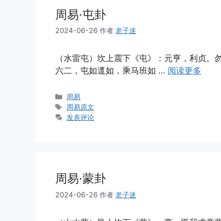
周易·屯卦
2024-06-26
作者
老子迷
（水雷屯）坎上震下《屯》：元亨，利贞。
六二，屯如邅如，乘马班如 …
阅读更多
分
周易
类
标
周易原文
签
发表评论
周易·蒙卦
2024-06-26
作者
老子迷