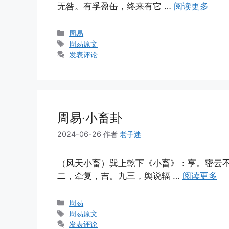
无咎。有孚盈缶，终来有它 …
阅读更多
分
周易
类
标
周易原文
签
发表评论
周易·小畜卦
2024-06-26
作者
老子迷
（风天小畜）巽上乾下《小畜》：亨。密云
二，牵复，吉。九三，舆说辐 …
阅读更多
分
周易
类
标
周易原文
签
发表评论