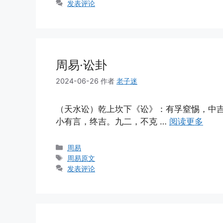
签
发表评论
周易·讼卦
2024-06-26
作者
老子迷
（天水讼）乾上坎下《讼》：有孚窒惕，中
小有言，终吉。九二，不克 …
阅读更多
分
周易
类
标
周易原文
签
发表评论