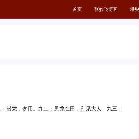
首页
张妙飞博客
堪
九：潜龙，勿用。九二：见龙在田，利见大人。九三：