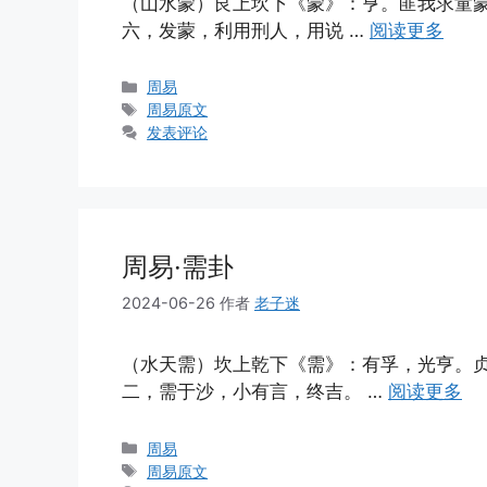
（山水蒙）艮上坎下《蒙》：亨。匪我求童
六，发蒙，利用刑人，用说 …
阅读更多
分
周易
类
标
周易原文
签
发表评论
周易·需卦
2024-06-26
作者
老子迷
（水天需）坎上乾下《需》：有孚，光亨。
二，需于沙，小有言，终吉。 …
阅读更多
分
周易
类
标
周易原文