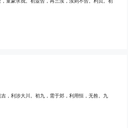
蒙，童蒙求我。初筮告，再三渎，渎则不告。利贞。初
贞吉，利涉大川。初九，需于郊，利用恒，无咎。九