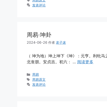
周易原文
签
发表评论
周易·坤卦
2024-06-26
作者
老子迷
（ 坤为地）坤上坤下《坤》：元亨。利牝马
北丧朋。安贞吉。初六： …
阅读更多
分
周易
类
标
周易原文
签
发表评论