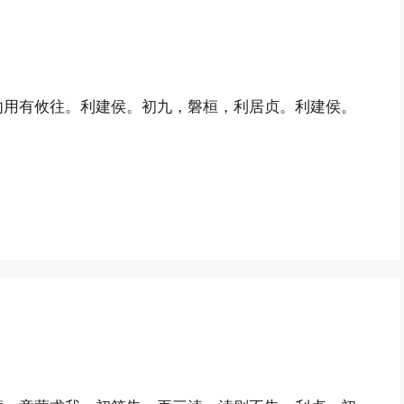
勿用有攸往。利建侯。初九，磐桓，利居贞。利建侯。