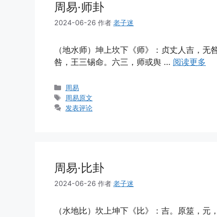
周易·师卦
2024-06-26
作者
老子迷
（地水师）坤上坎下《师》：贞丈人吉，无
咎，王三锡命。六三，师或舆 …
阅读更多
分
周易
类
标
周易原文
签
发表评论
周易·比卦
2024-06-26
作者
老子迷
（水地比）坎上坤下《比》：吉。原筮，元