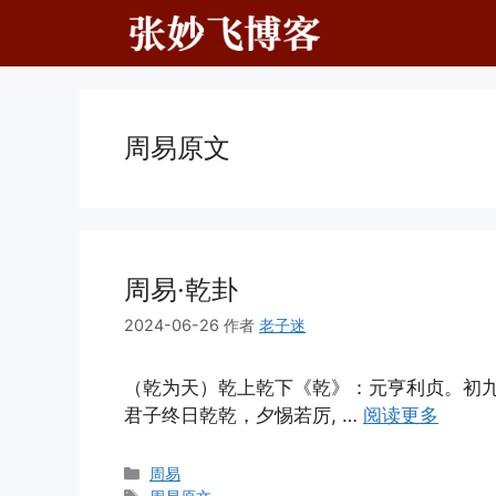
跳
至
内
容
周易原文
周易·乾卦
2024-06-26
作者
老子迷
（乾为天）乾上乾下《乾》：元亨利贞。初
君子终日乾乾，夕惕若厉, …
阅读更多
分
周易
类
标