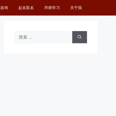
舆咨询
起名取名
拜师学习
关于我
搜
索：