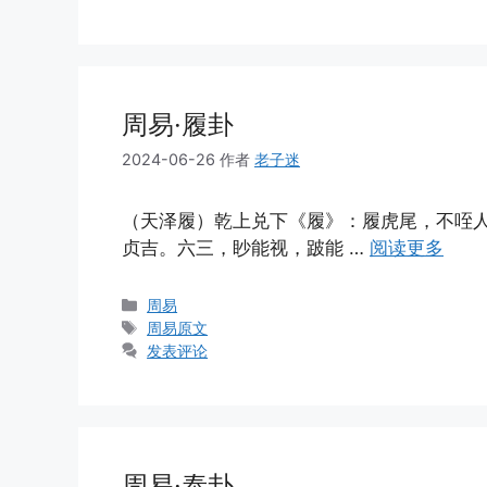
周易·履卦
2024-06-26
作者
老子迷
（天泽履）乾上兑下《履》：履虎尾，不咥
贞吉。六三，眇能视，跛能 …
阅读更多
分
周易
类
标
周易原文
签
发表评论
周易·泰卦