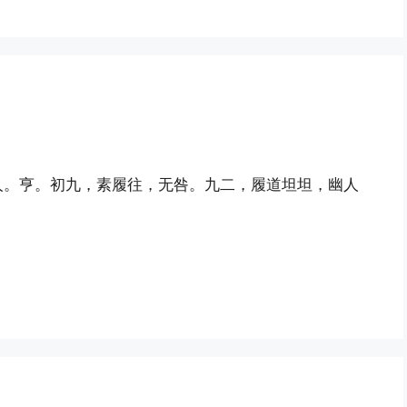
人。亨。初九，素履往，无咎。九二，履道坦坦，幽人