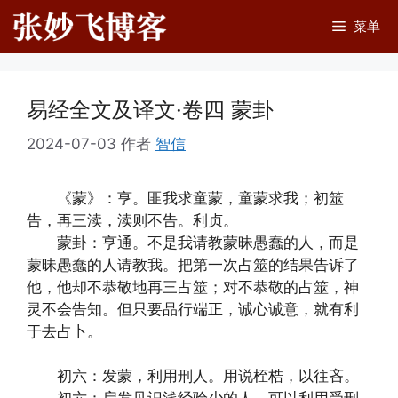
跳
菜单
至
内
容
易经全文及译文·卷四 蒙卦
2024-07-03
作者
智信
《蒙》：亨。匪我求童蒙，童蒙求我；初筮
告，再三渎，渎则不告。利贞。
蒙卦：亨通。不是我请教蒙昧愚蠢的人，而是
蒙昧愚蠢的人请教我。把第一次占筮的结果告诉了
他，他却不恭敬地再三占筮；对不恭敬的占筮，神
灵不会告知。但只要品行端正，诚心诚意，就有利
于去占卜。
初六：发蒙，利用刑人。用说桎梏，以往吝。