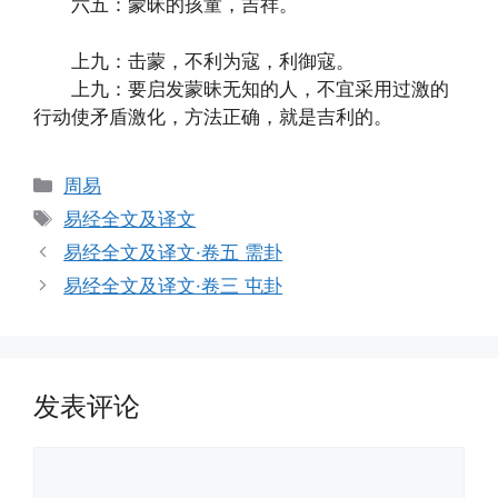
六五：蒙昧的孩童，吉祥。
上九：击蒙，不利为寇，利御寇。
上九：要启发蒙昧无知的人，不宜采用过激的
行动使矛盾激化，方法正确，就是吉利的。
分
周易
类
标
易经全文及译文
签
易经全文及译文·卷五 需卦
易经全文及译文·卷三 屯卦
发表评论
评
论