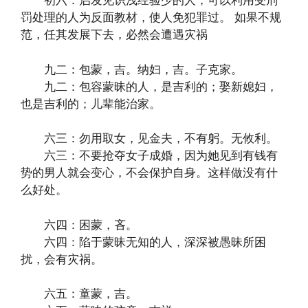
初六：启发见识浅经验少的人，可以利用受刑
罚处理的人为反面教材，使人免犯罪过。 如果不规
范，任其发展下去，必然会遭遇灾祸
九二：包蒙，吉。纳妇，吉。子克家。
九二：包容蒙昧的人，是吉利的；娶新媳妇，
也是吉利的；儿辈能治家。
六三：勿用取女，见金夫，不有躬。无攸利。
六三：不要抢夺女子成婚，因为她见到有钱有
势的男人就会变心，不会保护自身。这样做没有什
么好处。
六四：困蒙，吝。
六四：陷于蒙昧无知的人，深深被愚昧所困
扰，会有灾祸。
六五：童蒙，吉。