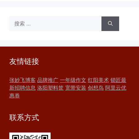
搜
索：
友情链接
张妙飞博客
品牌推广
一年级作文
红阳美术
锁匠最
新招聘信息
洛阳塑料筐
宽带安装
创想鸟
阿里云优
惠券
联系方式