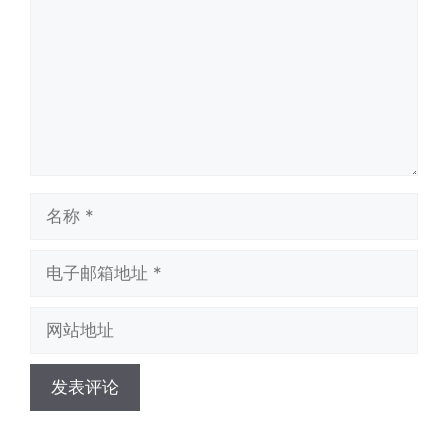
名
称
电
子
邮
网
箱
站
地
地
址
址