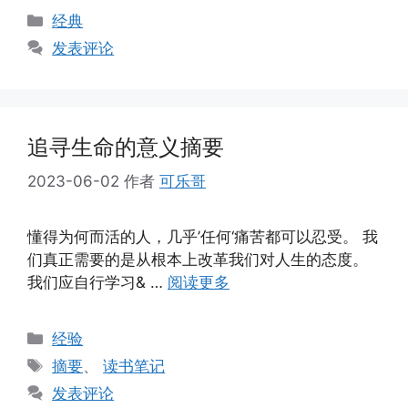
分
经典
类
发表评论
追寻生命的意义摘要
2023-06-02
作者
可乐哥
懂得为何而活的人，几乎’任何‘痛苦都可以忍受。 我
们真正需要的是从根本上改革我们对人生的态度。
我们应自行学习& …
阅读更多
分
经验
类
标
摘要
、
读书笔记
签
发表评论