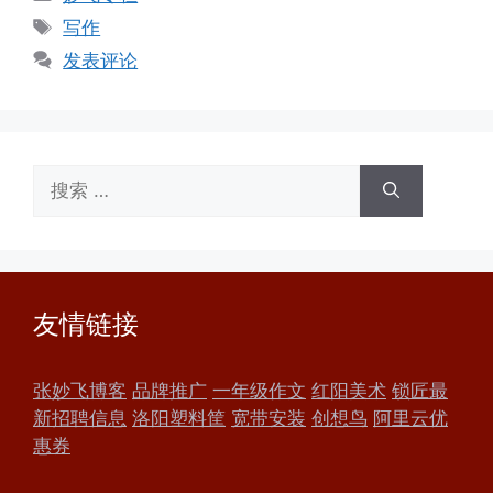
类
标
写作
签
发表评论
搜
索：
友情链接
张妙飞博客
品牌推广
一年级作文
红阳美术
锁匠最
新招聘信息
洛阳塑料筐
宽带安装
创想鸟
阿里云优
惠券