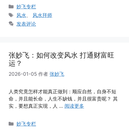
分
妙飞专栏
类
标
风水
、
风水拜师
签
发表评论
张妙飞：如何改变风水 打通财富旺
运？
2026-01-05
作者
张妙飞
人类究竟怎样才能真正做到：顺应自然，自身不短
命，并且能长命，人生不缺钱，并且很富贵呢？ 其
实，要想真正实现，人 …
阅读更多
分
妙飞专栏