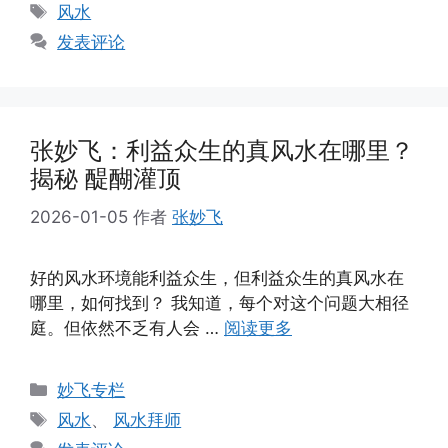
类
标
风水
签
发表评论
张妙飞：利益众生的真风水在哪里？
揭秘 醍醐灌顶
2026-01-05
作者
张妙飞
好的风水环境能利益众生，但利益众生的真风水在
哪里，如何找到？ 我知道，每个对这个问题大相径
庭。但依然不乏有人会 …
阅读更多
分
妙飞专栏
类
标
风水
、
风水拜师
签