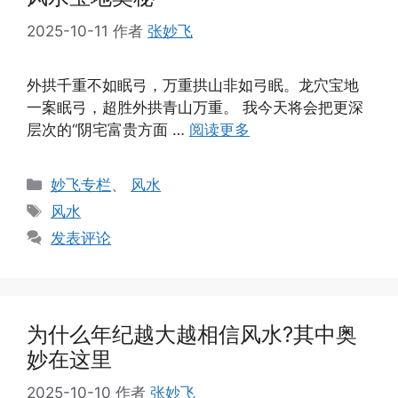
2025-10-11
作者
张妙飞
外拱千重不如眠弓，万重拱山非如弓眠。龙穴宝地
一案眠弓，超胜外拱青山万重。 我今天将会把更深
层次的“阴宅富贵方面 …
阅读更多
分
妙飞专栏
、
风水
类
标
风水
签
发表评论
为什么年纪越大越相信风水?其中奥
妙在这里
2025-10-10
作者
张妙飞