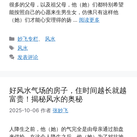
很多的父母，以及祖父母，他（她）们都特别希望
能按照自己的心愿来生男生女，仿佛只有这样他
（她）们才能心安理得的扬 …
阅读更多
分
妙飞专栏
、
风水
类
标
风水
签
发表评论
好风水气场的房子，住时间越长就越
富贵！揭秘风水的奥秘
2025-10-06
作者
张妙飞
人降生之前，他（她）的气完全是由母亲通过胎盘
来供给。在这个人降生之后，他（她）为了对抗地