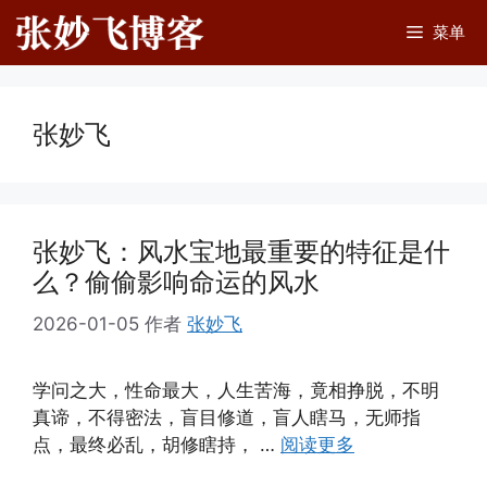
跳
菜单
至
内
容
张妙飞
张妙飞：风水宝地最重要的特征是什
么？偷偷影响命运的风水
2026-01-05
作者
张妙飞
学问之大，性命最大，人生苦海，竟相挣脱，不明
真谛，不得密法，盲目修道，盲人瞎马，无师指
点，最终必乱，胡修瞎持， …
阅读更多