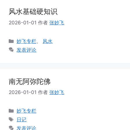
风水基础硬知识
2026-01-01
作者
张妙飞
分
妙飞专栏
、
风水
类
发表评论
南无阿弥陀佛
2026-01-01
作者
张妙飞
分
妙飞专栏
类
标
日记
签
发表评论