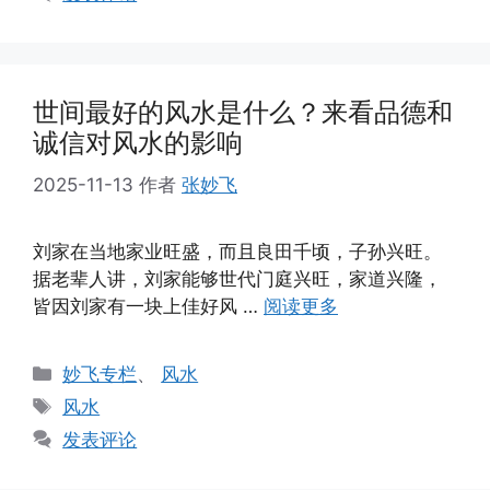
世间最好的风水是什么？来看品德和
诚信对风水的影响
2025-11-13
作者
张妙飞
刘家在当地家业旺盛，而且良田千顷，子孙兴旺。
据老辈人讲，刘家能够世代门庭兴旺，家道兴隆，
皆因刘家有一块上佳好风 …
阅读更多
分
妙飞专栏
、
风水
类
标
风水
签
发表评论