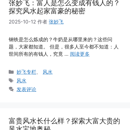
张妙飞：富人是怎么变成有钱人的？
探究风水起家富豪的秘密
2025-10-12
作者
张妙飞
钢铁是怎么炼成的？牛奶是从哪里来的？这些问
题，大家都知道。 但是，很多人至今都不知道：人
世间所有的有钱人，究竟 …
阅读更多
分
妙飞专栏
、
风水
类
标
风水
签
发表评论
富贵风水长什么样？探索大富大贵的
风水宝地奥秘