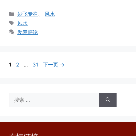
分
妙飞专栏
、
风水
类
标
风水
签
发表评论
页
页
页
1
2
…
31
下一页
→
面
面
面
搜
索：