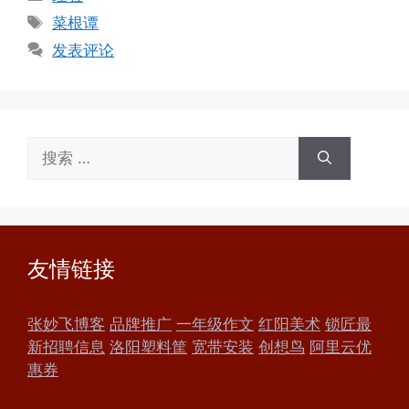
类
标
菜根谭
签
发表评论
搜
索：
友情链接
张妙飞博客
品牌推广
一年级作文
红阳美术
锁匠最
新招聘信息
洛阳塑料筐
宽带安装
创想鸟
阿里云优
惠券