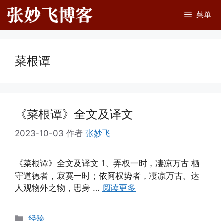
跳
菜单
至
内
容
菜根谭
《菜根谭》全文及译文
2023-10-03
作者
张妙飞
《菜根谭》全文及译文 1、弄权一时，凄凉万古 栖
守道德者，寂寞一时；依阿权势者，凄凉万古。达
人观物外之物，思身 …
阅读更多
分
经验