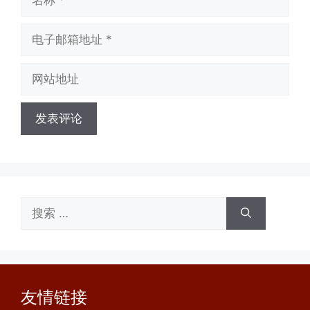
称
电
子
邮
网
箱
站
地
地
址
址
搜
索：
友情链接