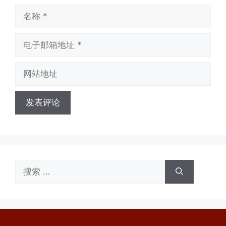
名
称
电
子
邮
网
箱
站
地
地
址
址
搜
索：