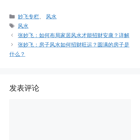
分
妙飞专栏
、
风水
类
标
风水
签
张妙飞：如何布局家居风水才能招财安康？详解
张妙飞：房子风水如何招财旺运？圆满的房子是
什么？
发表评论
评
论