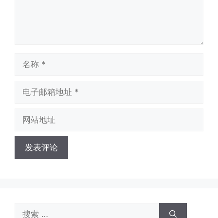
名
称
电
子
邮
网
箱
站
地
地
址
址
搜