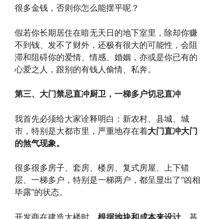
很多金钱，否则你怎么能摆平呢？
假若你长期居住在暗无天日的地下室里，除却你赚
不到钱、发不了财外，还极有很大的可能性，会阻
滞和阻碍你的爱情、情感、婚姻，亦或是你已有的
心爱之人，跟别的有钱人偷情、私奔。
第三、大门禁忌直冲厨卫，一梯多户切忌直冲
我首先必须给大家诠释明白：新农村、县城、城
市，特别是大都市里，严重地存在着
大门直冲大门
的煞气现象。
很多很多房子、套房、楼房、复式房屋、上下错
层、一梯多户，特别是一梯两户，都呈显出了“凶相
毕露”的状态。
开发商在建造大楼时，
根据地块和成本来设计
，基