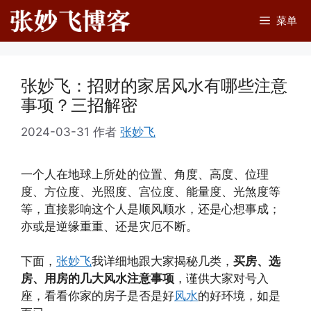
跳
菜单
至
内
容
张妙飞：招财的家居风水有哪些注意
事项？三招解密
2024-03-31
作者
张妙飞
一个人在地球上所处的位置、角度、高度、位理
度、方位度、光照度、宫位度、能量度、光煞度等
等，直接影响这个人是顺风顺水，还是心想事成；
亦或是逆缘重重、还是灾厄不断。
下面，
张妙飞
我详细地跟大家揭秘几类，
买房、选
房、用房的几大风水注意事项
，谨供大家对号入
座，看看你家的房子是否是好
风水
的好环境，如是