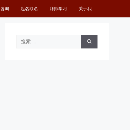
舆咨询
起名取名
拜师学习
关于我
搜
索：