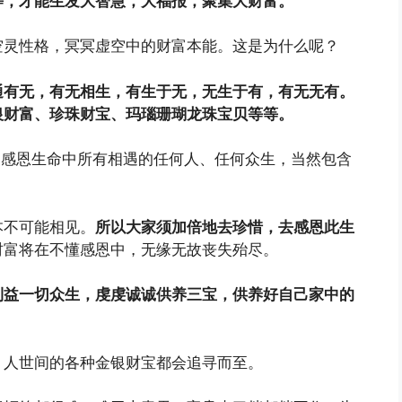
等，才能生发大智慧，大福报，聚集大财富。
空灵性格，冥冥虚空中的财富本能。这是为什么呢？
通有无，有无相生，有生于无，无生于有，有无无有。
银财富、珍珠财宝、玛瑙珊瑚龙珠宝贝等等。
们感恩生命中所有相遇的任何人、任何众生，当然包含
本不可能相见。
所以大家须加倍地去珍惜，去感恩此生
财富将在不懂感恩中，无缘无故丧失殆尽。
利益一切众生，虔虔诚诚供养三宝，供养好自己家中的
，人世间的各种金银财宝都会追寻而至。