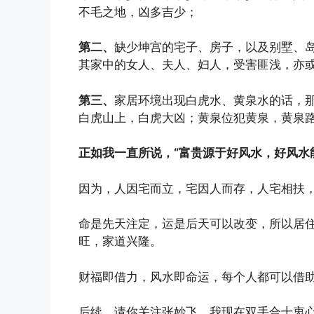
不毛之地，凶多吉少；
第二、
缺少坤宫的宅子、房子，以及别墅、
其家中的女人、夫人、妇人，受害匪浅，亦或
第三、
家居环境出现白虎水、黄泉水的话，
白虎山上，白虎大凶；黄泉位犯黄泉，黄泉
正如我一直所说，“富贵源于好风水，好风水
因为，人因宅而立，宅因人而存，人宅相扶
命是先天注定，运是后天可以改变，所以居
旺，家道兴隆。
财福即借力，风水即命运，每个人都可以借助
后续，请你关注张妙飞。我现在双手合十衷