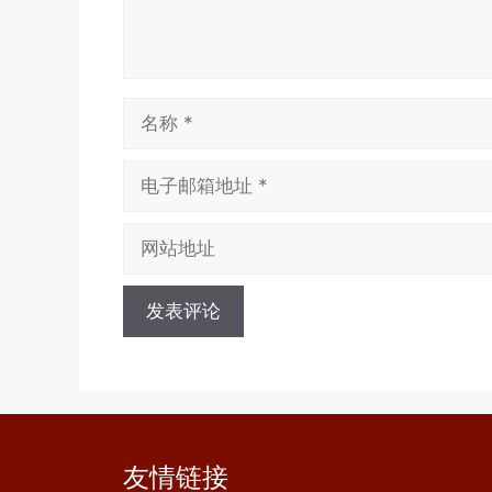
名
称
电
子
邮
网
箱
站
地
地
址
址
友情链接