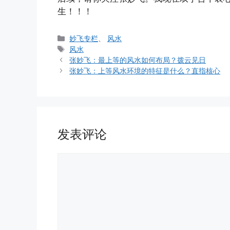
生！！！
分
妙飞专栏
、
风水
类
标
风水
签
张妙飞：最上等的风水如何布局？拨云见日
张妙飞：上等风水环境的特征是什么？直指核心
发表评论
评
论