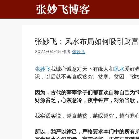
跳
至
内
容
张妙飞：风水布局如何吸引财富
2024-04-15
作者
张妙飞
张妙飞
我诚心诚意对天下有缘人和
风水
爱好
识，以后就不会哀叹贫穷、贫寒、贫困。”这
因为，古代的莘莘学子们都喜欢自称自己为“
财源贫乏，心灰意冷，夜半钟声，对酒当歌
我实话实说，越哀越贫，越叹越穷，越有寒
所以，我严以律己，严格要求本门中的所有