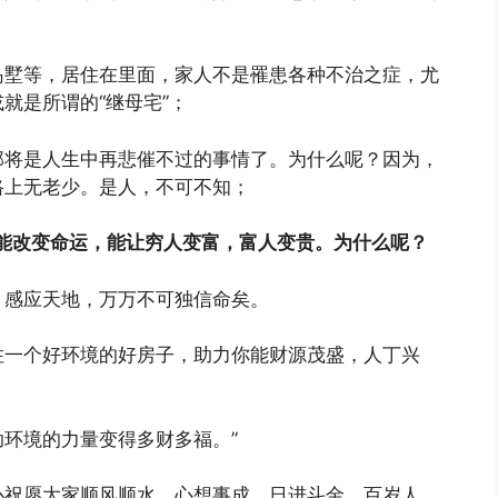
岛墅等，居住在里面，家人不是罹患各种不治之症，尤
就是所谓的“继母宅”；
那将是人生中再悲催不过的事情了。为什么呢？因为，
路上无老少。是人，不可不知；
能改变命运，能让穷人变富，富人变贵。为什么呢？
，感应天地，万万不可独信命矣。
住一个好环境的好房子，助力你能财源茂盛，人丁兴
环境的力量变得多财多福。”
心祝愿大家顺风顺水、心想事成、日进斗金、百岁人