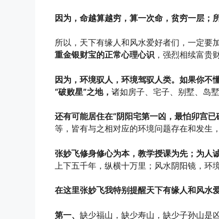
因为，命越算越穷，算一次命，贫穷一层；所
所以，天下有缘人和风水爱好者们，一定要
重金银财宝的正常心理心识
，强烈相续富贵
因为，环境驭人，环境驾驭人类。如果你不
“破败星”之地，
诸如房子、宅子、别墅、岛
还有可能居住在“阴阳宅第一凶，最怕卯宫已
等，皆有与之相对应的环境问题存在和发生
张妙飞修身修心为本，教学授课为先；为人
上下五千年，纵横十万里；风水阴阳镜，环
在这里张妙飞我特别提醒天下有缘人和风水
第一、
缺少福山，缺少寿山，缺少子孙山是