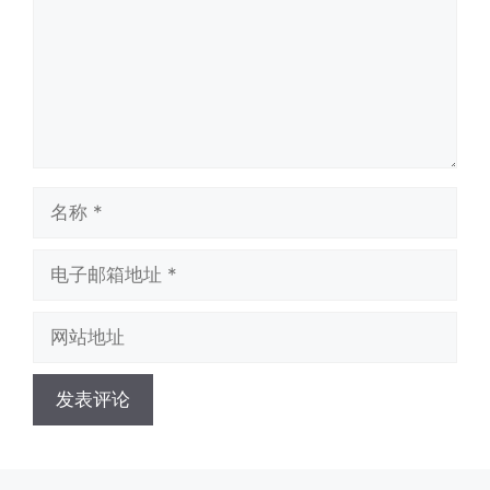
名
称
电
子
邮
网
箱
站
地
地
址
址