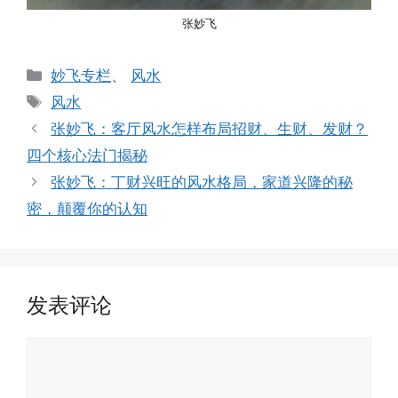
张妙飞
分
妙飞专栏
、
风水
类
标
风水
签
张妙飞：客厅风水怎样布局招财、生财、发财？
四个核心法门揭秘
张妙飞：丁财兴旺的风水格局，家道兴隆的秘
密，颠覆你的认知
发表评论
评
论