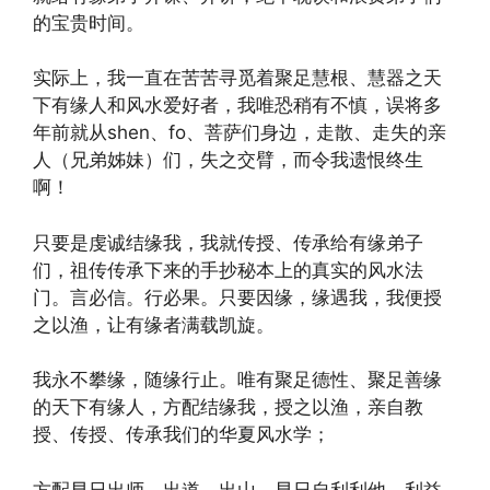
的宝贵时间。
实际上，我一直在苦苦寻觅着聚足慧根、慧器之天
下有缘人和风水爱好者，我唯恐稍有不慎，误将多
年前就从shen、fo、菩萨们身边，走散、走失的亲
人（兄弟姊妹）们，失之交臂，而令我遗恨终生
啊！
只要是虔诚结缘我，我就传授、传承给有缘弟子
们，祖传传承下来的手抄秘本上的真实的风水法
门。言必信。行必果。只要因缘，缘遇我，我便授
之以渔，让有缘者满载凯旋。
我永不攀缘，随缘行止。唯有聚足德性、聚足善缘
的天下有缘人，方配结缘我，授之以渔，亲自教
授、传授、传承我们的华夏风水学；
方配早日出师、出道、出山，早日自利利他、利益