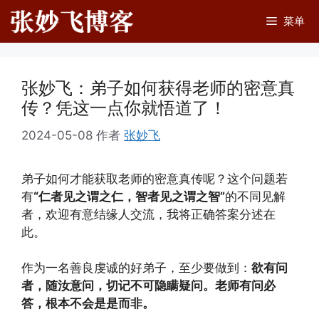
跳
菜单
至
内
容
张妙飞：弟子如何获得老师的密意真
传？凭这一点你就悟道了！
2024-05-08
作者
张妙飞
弟子如何才能获取老师的密意真传呢？这个问题若
有
“仁者见之谓之仁，智者见之谓之智”
的不同见解
者，欢迎有意结缘人交流，我将正确答案分述在
此。
作为一名善良虔诚的好弟子，至少要做到：
欲有问
者，随汝意问，切记不可隐瞒疑问。老师有问必
答，根本不会是是而非。