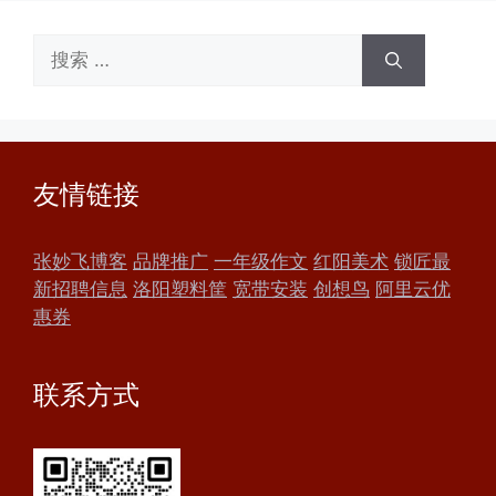
搜
索：
友情链接
张妙飞博客
品牌推广
一年级作文
红阳美术
锁匠最
新招聘信息
洛阳塑料筐
宽带安装
创想鸟
阿里云优
惠券
联系方式