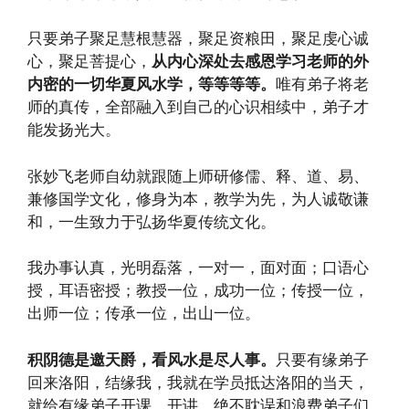
只要弟子聚足慧根慧器，聚足资粮田，聚足虔心诚
心，聚足菩提心，
从内心深处去感恩学习老师的外
内密的一切华夏风水学，等等等等。
唯有弟子将老
师的真传，全部融入到自己的心识相续中，弟子才
能发扬光大。
张妙飞老师自幼就跟随上师研修儒、释、道、易、
兼修国学文化，修身为本，教学为先，为人诚敬谦
和，一生致力于弘扬华夏传统文化。
我办事认真，光明磊落，一对一，面对面；口语心
授，耳语密授；教授一位，成功一位；传授一位，
出师一位；传承一位，出山一位。
积阴德是邀天爵，看风水是尽人事。
只要有缘弟子
回来洛阳，结缘我，我就在学员抵达洛阳的当天，
就给有缘弟子开课、开讲，绝不耽误和浪费弟子们