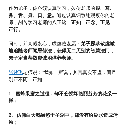
作为弟子，你必须认真学习，效仿老师的
眼、耳、
鼻、舌、身、口、意。
通过认真细致地观察你的老
师，刻苦学习老师的八正铭：
正知、正念、正见、
正行。
同时，并真诚发心，或虔诚发愿：
弟子愿恭敬虔诚
地追随老师闻思修法，获得无二无别的智慧法门，
弟子定当恭敬虔诚地供养老师。
张妙飞
老师说：“我如上所说，其言真实不虚，而且
刚正不阿，正如：
1、蜜蜂采蜜之过程，却不会损坏艳丽芬芳的花朵一
样；
2、仿佛白天鹅游悠于圣湖中，却没有给湖水造成污
浊；