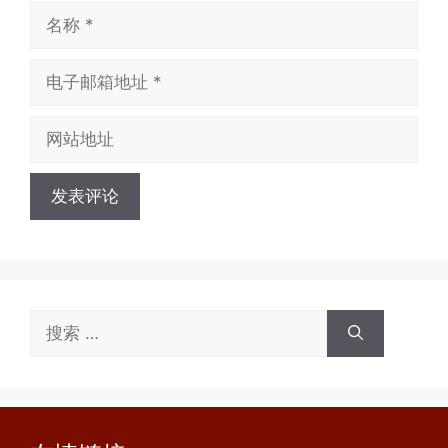
名
称
电
子
邮
网
箱
站
地
地
址
址
搜
索：