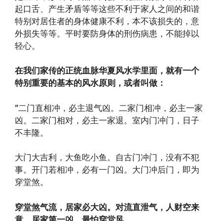
起口舌、产生矛盾等等这些不利于家人之间的和谐
特别对居住者的身体健康不利，本不该损失的，意
外损失等等。平时要防身体的刑伤病患，不能掉以
轻心。
在我们家传的正统血脉华夏风水学里面，就有一个
特别重要的基本的风水原则，或者叫做：
“
二门直相冲，必主退气凶。二家门相冲，必主一家
凶。二家门相对，必主一家退。室内门冲门，日子
不丰隆。
大门大吉利，大鱼吃小鱼。自古门冲门，没有不犯
事。开门若相冲，必有一门凶。大门冲后门，即为
穿堂煞。
穿堂煞气流，居家必大凶。对流直泄气，人财空来
意。居家第一凶，最怕穿堂风。