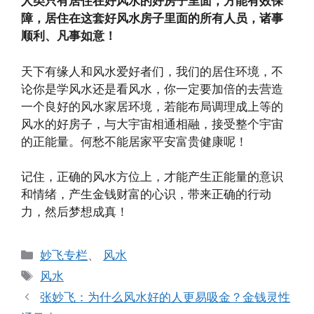
人类只有居住在好风水的好房子里面，方能有效保
障，居住在这套好风水房子里面的所有人员，诸事
顺利、凡事如意！
天下有缘人和风水爱好者们，我们的居住环境，不
论你是学风水还是看风水，你一定要加倍的去营造
一个良好的风水家居环境，若能布局调理成上等的
风水的好房子，与大宇宙相通相融，接受整个宇宙
的正能量。何愁不能居家平安富贵健康呢！
记住，正确的风水方位上，才能产生正能量的意识
和情绪，产生金钱财富的心识，带来正确的行动
力，然后梦想成真！
分
妙飞专栏
、
风水
类
标
风水
签
张妙飞：为什么风水好的人更易吸金？金钱灵性