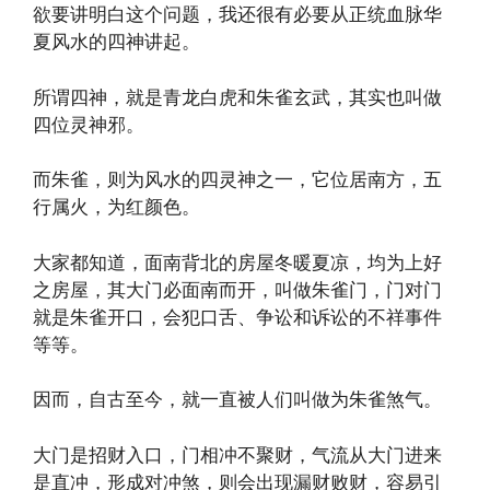
欲要讲明白这个问题，我还很有必要从正统血脉华
夏风水的四神讲起。
所谓四神，就是青龙白虎和朱雀玄武，其实也叫做
四位灵神邪。
而朱雀，则为风水的四灵神之一，它位居南方，五
行属火，为红颜色。
大家都知道，面南背北的房屋冬暖夏凉，均为上好
之房屋，其大门必面南而开，叫做朱雀门，门对门
就是朱雀开口，会犯口舌、争讼和诉讼的不祥事件
等等。
因而，自古至今，就一直被人们叫做为朱雀煞气。
大门是招财入口，门相冲不聚财，气流从大门进来
是直冲，形成对冲煞，则会出现漏财败财，容易引