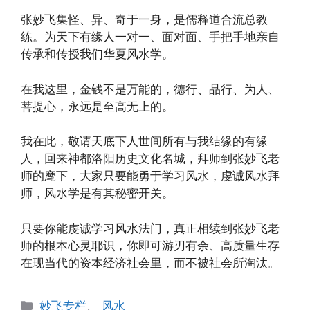
张妙飞集怪、异、奇于一身，是儒释道合流总教
练。为天下有缘人一对一、面对面、手把手地亲自
传承和传授我们华夏风水学。
在我这里，金钱不是万能的，德行、品行、为人、
菩提心，永远是至高无上的。
我在此，敬请天底下人世间所有与我结缘的有缘
人，回来神都洛阳历史文化名城，拜师到张妙飞老
师的麾下，大家只要能勇于学习风水，虔诚风水拜
师，风水学是有其秘密开关。
只要你能虔诚学习风水法门，真正相续到张妙飞老
师的根本心灵耶识，你即可游刃有余、高质量生存
在现当代的资本经济社会里，而不被社会所淘汰。
分
妙飞专栏
、
风水