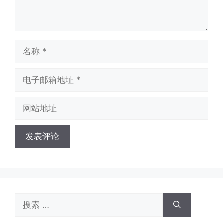
名
称
电
子
邮
网
箱
站
地
地
址
址
搜
索：