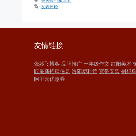
销售技巧和话术
签
发表评论
友情链接
张妙飞博客
品牌推广
一年级作文
红阳美术
匠最新招聘信息
洛阳塑料筐
宽带安装
创想
阿里云优惠券