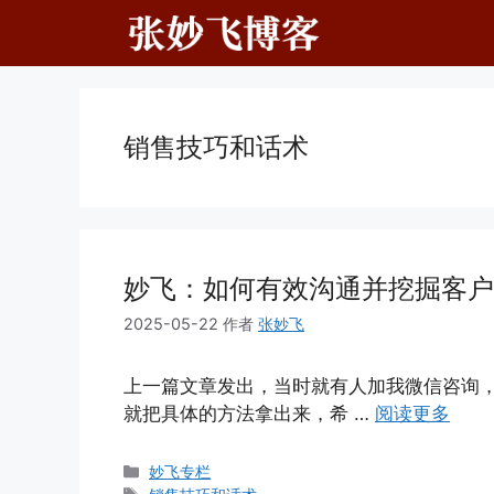
跳
至
内
容
销售技巧和话术
妙飞：如何有效沟通并挖掘客户
2025-05-22
作者
张妙飞
上一篇文章发出，当时就有人加我微信咨询
就把具体的方法拿出来，希 …
阅读更多
分
妙飞专栏
类
标